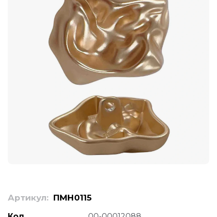
Артикул:
ПМН0115
Код
00-00012088