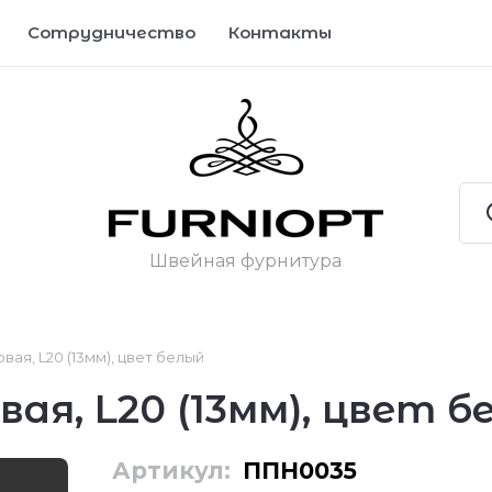
Сотрудничество
Контакты
Швейная фурнитура
вая, L20 (13мм), цвет белый
ая, L20 (13мм), цвет б
Артикул:
ППН0035