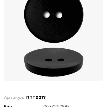
Артикул:
ППП0017
Код
00-00010885