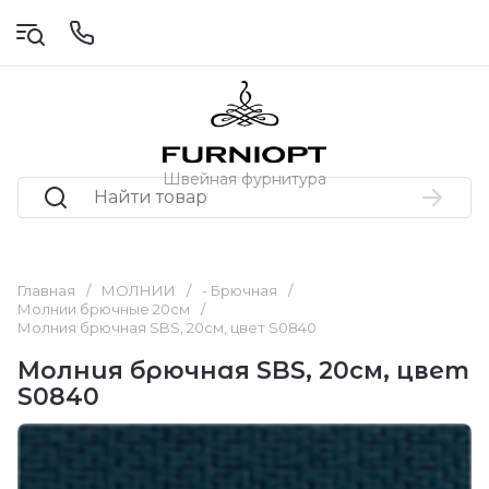
Швейная фурнитура
Главная
/
МОЛНИИ
/
- Брючная
/
Молнии брючные 20см
/
Молния брючная SBS, 20см, цвет S0840
Молния брючная SBS, 20см, цвет
S0840